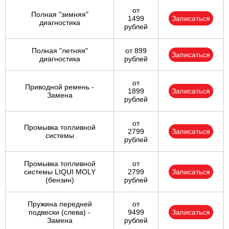
от
Полная "зимняя"
1499
Записаться
диагностика
рублей
Полная "летняя"
от 899
Записаться
диагностика
рублей
от
Приводной ремень -
1899
Записаться
Замена
рублей
от
Промывка топливной
2799
Записаться
системы
рублей
Промывка топливной
от
системы LIQUI MOLY
2799
Записаться
(бензин)
рублей
Пружина передней
от
подвески (слева) -
9499
Записаться
Замена
рублей