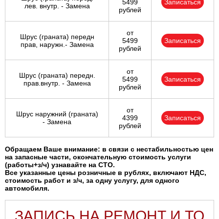
5499
Записаться
лев. внутр. - Замена
рублей
от
Шрус (граната) передн
5499
Записаться
прав, наружн.- Замена
рублей
от
Шрус (граната) передн.
5499
Записаться
прав.внутр. - Замена
рублей
от
Шрус наружний (граната)
4399
Записаться
- Замена
рублей
Обращаем Ваше внимание: в связи с нестабильностью цен
на запасные части, окончательную стоимость услуги
(работы+з/ч) узнавайте на СТО.
Все указанные цены розничные в рублях, включают НДС,
стоимость работ и з/ч, за одну услугу, для одного
автомобиля.
ЗАПИСЬ НА РЕМОНТ И ТО