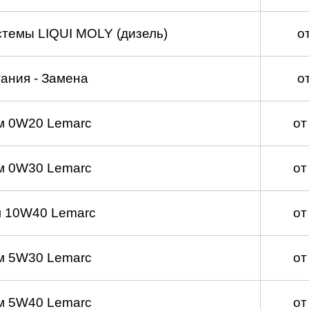
темы LIQUI MOLY (дизель)
о
ания - Замена
о
м 0W20 Lemarc
от
м 0W30 Lemarc
от
 10W40 Lemarc
от
м 5W30 Lemarc
от
м 5W40 Lemarc
от