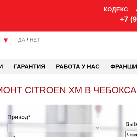
КОДЕКС
+7 (
/
НЕТ
И
ГАРАНТИЯ
РАБОТА У НАС
ФРАНШИ
МОНТ CITROEN XM В ЧЕБОКСА
Привод*
Выб