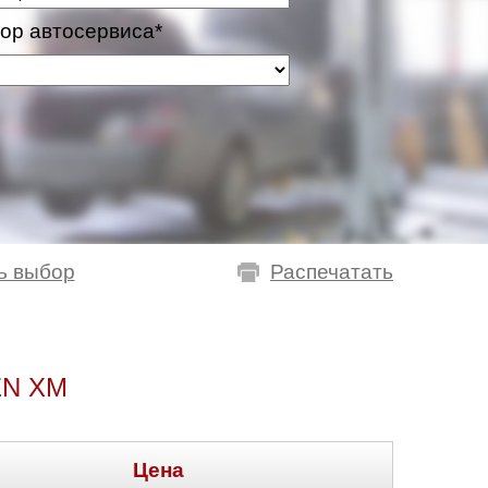
ор автосервиса*
ь выбор
Распечатать
N XM
Цена