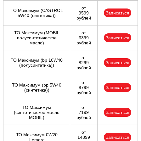
от
ТО Максимум (CASTROL
9599
Записаться
5W40 (синтетика))
рублей
ТО Максимум (MOBIL
от
полуcинтетическое
6399
Записаться
масло)
рублей
от
ТО Максимум (bp 10W40
8299
Записаться
(полусинтетика))
рублей
от
ТО Максимум (bp 5W40
8799
Записаться
(синтетика))
рублей
ТО Максимум
от
(cинтетическое масло
7199
Записаться
MOBIL)
рублей
от
ТО Максимум 0W20
14899
Записаться
Lemarc