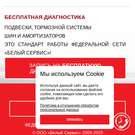
БЕСПЛАТНАЯ ДИАГНОСТИКА
ПОДВЕСКИ, ТОРМОЗНОЙ СИСТЕМЫ
ШИН И АМОРТИЗАТОРОВ
ЭТО СТАНДАРТ РАБОТЫ ФЕДЕРАЛЬНОЙ СЕТИ
«БЕЛЫЙ СЕРВИС»!
ЗАПИСЬ НА
БЕСПЛАТНУЮ
ДИАГНОСТИКУ ПОДВЕСКИ
Мы используем Cookie
Используя данный сайт, вы даете
согласие на использование файлов
cookie, помогающих нам сделать его
удобнее для вас.
Политика в отношении обработки
ЗАКАЗАТЬ ЗВОНОК
персональных данных
ПРИНЯТЬ
ФЕДЕРАЛЬНАЯ СЕТЬ АВТОСЕРВИСОВ
© ООО «Белый Сервис» 2009-2026