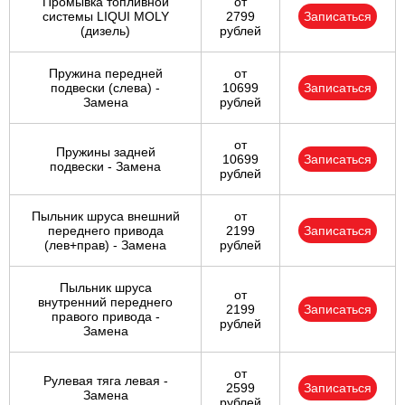
Промывка топливной
от
системы LIQUI MOLY
2799
Записаться
(дизель)
рублей
Пружина передней
от
подвески (слева) -
10699
Записаться
Замена
рублей
от
Пружины задней
10699
Записаться
подвески - Замена
рублей
Пыльник шруса внешний
от
переднего привода
2199
Записаться
(лев+прав) - Замена
рублей
Пыльник шруса
от
внутренний переднего
2199
Записаться
правого привода -
рублей
Замена
от
Рулевая тяга левая -
2599
Записаться
Замена
рублей