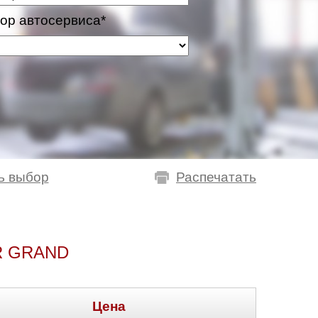
ор автосервиса*
ь выбор
Распечатать
R GRAND
Цена