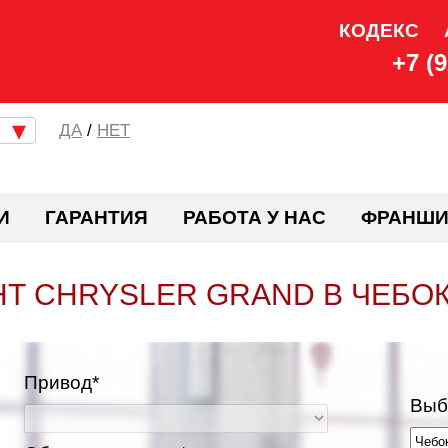
КОДЕКС
+7 (
/
НЕТ
И
ГАРАНТИЯ
РАБОТА У НАС
ФРАНШИ
Т CHRYSLER GRAND В ЧЕБО
Привод*
Выб