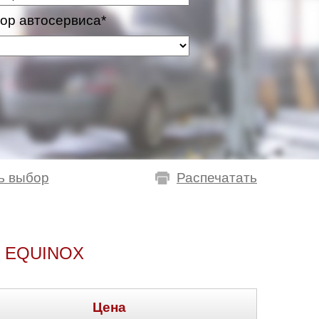
ор автосервиса*
ь выбор
Распечатать
 EQUINOX
Цена