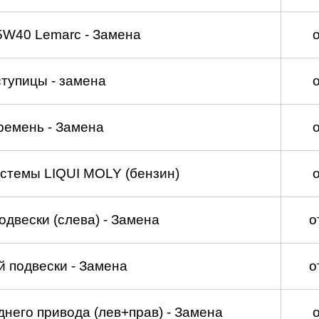
5W40 Lemarc - Замена
тупицы - замена
ремень - Замена
стемы LIQUI MOLY (бензин)
двески (слева) - Замена
о
 подвески - Замена
о
него привода (лев+прав) - Замена