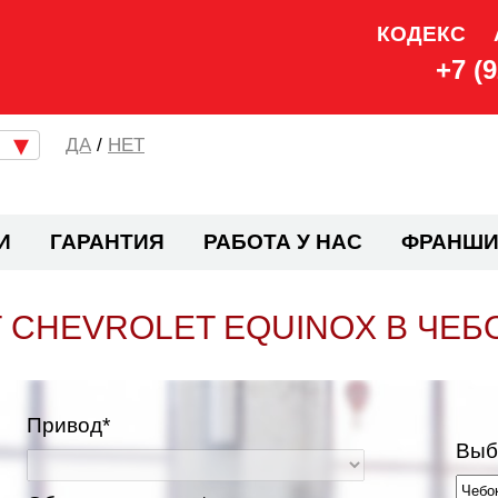
КОДЕКС
+7 (
/
НЕТ
И
ГАРАНТИЯ
РАБОТА У НАС
ФРАНШИ
 CHEVROLET EQUINOX В ЧЕБ
Привод*
Выб