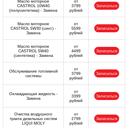
Масло моторное
от
CASTROL 10W40
3799
Записаться
(полусинтетика) - Замена
рублей
Масло моторное
от
CASTROL 5W30 (синт.) -
5599
Записаться
Замена
рублей
Масло моторное
от
CASTROL 5W40
4499
Записаться
(синтетика) - Замена
рублей
от
Обслуживание топливной
3799
Записаться
системы
рублей
от
Охлаждающая жидкость -
3399
Записаться
Замена
рублей
Очистка воздушного
от
тракта дизельных систем
2799
Записаться
LIQUI MOLY
рублей