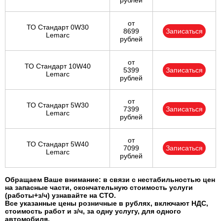
рублей
от
ТО Стандарт 0W30
8699
Записаться
Lemarc
рублей
от
ТО Стандарт 10W40
5399
Записаться
Lemarc
рублей
от
ТО Стандарт 5W30
7399
Записаться
Lemarc
рублей
от
ТО Стандарт 5W40
7099
Записаться
Lemarc
рублей
Обращаем Ваше внимание: в связи с нестабильностью цен
на запасные части, окончательную стоимость услуги
(работы+з/ч) узнавайте на СТО.
Все указанные цены розничные в рублях, включают НДС,
стоимость работ и з/ч, за одну услугу, для одного
автомобиля.