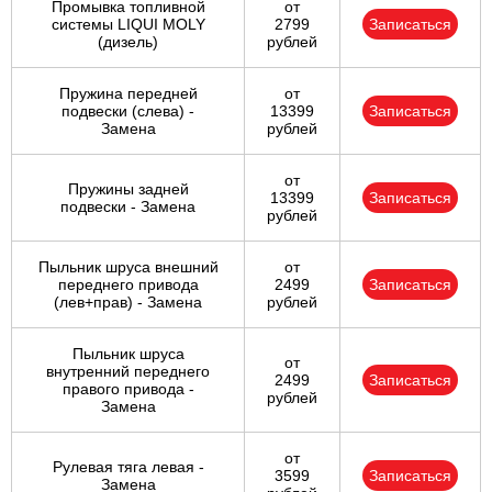
Промывка топливной
от
системы LIQUI MOLY
2799
Записаться
(дизель)
рублей
Пружина передней
от
подвески (слева) -
13399
Записаться
Замена
рублей
от
Пружины задней
13399
Записаться
подвески - Замена
рублей
Пыльник шруса внешний
от
переднего привода
2499
Записаться
(лев+прав) - Замена
рублей
Пыльник шруса
от
внутренний переднего
2499
Записаться
правого привода -
рублей
Замена
от
Рулевая тяга левая -
3599
Записаться
Замена