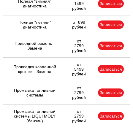
Полная "зимняя"
1499
Записаться
диагностика
рублей
Полная "летняя"
от 899
Записаться
диагностика
рублей
от
Приводной ремень -
2799
Записаться
Замена
рублей
от
Прокладка клапанной
5499
Записаться
крышки - Замена
рублей
от
Промывка топливной
2799
Записаться
системы
рублей
Промывка топливной
от
системы LIQUI MOLY
2799
Записаться
(бензин)
рублей