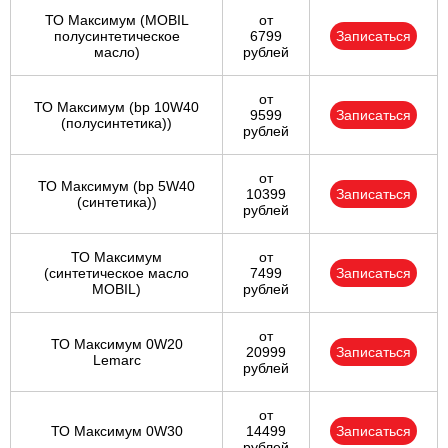
ТО Максимум (MOBIL
от
полуcинтетическое
6799
Записаться
масло)
рублей
от
ТО Максимум (bp 10W40
9599
Записаться
(полусинтетика))
рублей
от
ТО Максимум (bp 5W40
10399
Записаться
(синтетика))
рублей
ТО Максимум
от
(cинтетическое масло
7499
Записаться
MOBIL)
рублей
от
ТО Максимум 0W20
20999
Записаться
Lemarc
рублей
от
ТО Максимум 0W30
14499
Записаться
рублей