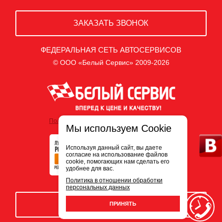
ЗАКАЗАТЬ ЗВОНОК
ФЕДЕРАЛЬНАЯ СЕТЬ АВТОСЕРВИСОВ
© ООО «Белый Сервис» 2009-2026
Политика обработки персональных данных
Мы используем Cookie
Используя данный сайт, вы даете
согласие на использование файлов
cookie, помогающих нам сделать его
удобнее для вас.
Политика в отношении обработки
персональных данных
ЗАПИСЬ НА СЕРВИС
ПРИНЯТЬ