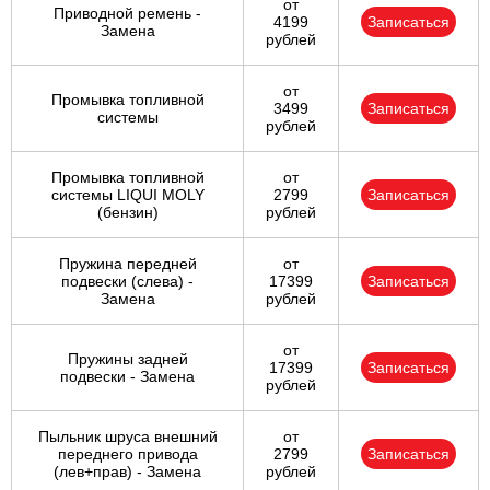
от
Приводной ремень -
4199
Записаться
Замена
рублей
от
Промывка топливной
3499
Записаться
системы
рублей
Промывка топливной
от
системы LIQUI MOLY
2799
Записаться
(бензин)
рублей
Пружина передней
от
подвески (слева) -
17399
Записаться
Замена
рублей
от
Пружины задней
17399
Записаться
подвески - Замена
рублей
Пыльник шруса внешний
от
переднего привода
2799
Записаться
(лев+прав) - Замена
рублей