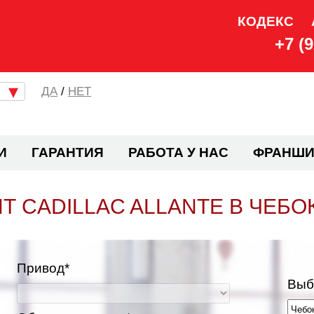
КОДЕКС
+7 (
/
НЕТ
И
ГАРАНТИЯ
РАБОТА У НАС
ФРАНШИ
Т CADILLAC ALLANTE В ЧЕБО
Привод*
Выб