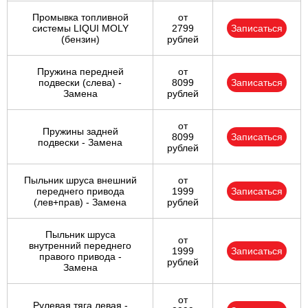
Промывка топливной
от
системы LIQUI MOLY
2799
Записаться
(бензин)
рублей
Пружина передней
от
подвески (слева) -
8099
Записаться
Замена
рублей
от
Пружины задней
8099
Записаться
подвески - Замена
рублей
Пыльник шруса внешний
от
переднего привода
1999
Записаться
(лев+прав) - Замена
рублей
Пыльник шруса
от
внутренний переднего
1999
Записаться
правого привода -
рублей
Замена
от
Рулевая тяга левая -