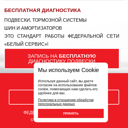
БЕСПЛАТНАЯ ДИАГНОСТИКА
ПОДВЕСКИ, ТОРМОЗНОЙ СИСТЕМЫ
ШИН И АМОРТИЗАТОРОВ
ЭТО СТАНДАРТ РАБОТЫ ФЕДЕРАЛЬНОЙ СЕТИ
«БЕЛЫЙ СЕРВИС»!
ЗАПИСЬ НА
БЕСПЛАТНУЮ
ДИАГНОСТИКУ ПОДВЕСКИ
Мы используем Cookie
Используя данный сайт, вы даете
согласие на использование файлов
cookie, помогающих нам сделать его
удобнее для вас.
ЗАКАЗАТЬ ЗВОНОК
Политика в отношении обработки
персональных данных
ФЕДЕРАЛЬНАЯ СЕТЬ АВТОСЕРВИСОВ
ПРИНЯТЬ
© ООО «Белый Сервис» 2009-2026